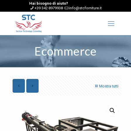
Hai bisogno di aiuto?
+39 342 8979938
info@stcforniture.it
Ecommerce
Mostra tutti