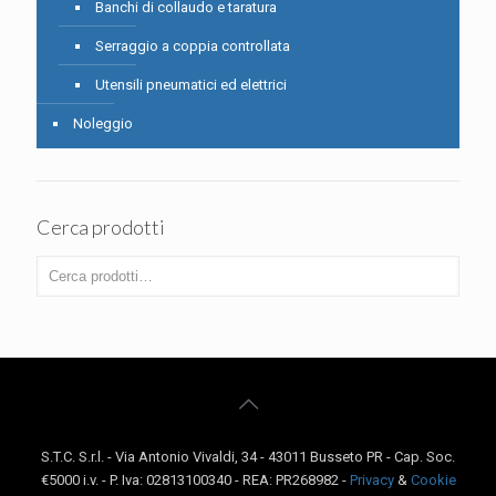
Banchi di collaudo e taratura
Serraggio a coppia controllata
Utensili pneumatici ed elettrici
Noleggio
Cerca prodotti
S.T.C. S.r.l. - Via Antonio Vivaldi, 34 - 43011 Busseto PR - Cap. Soc.
€5000 i.v. - P. Iva: 02813100340 - REA: PR268982 -
Privacy
&
Cookie