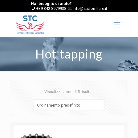
Hai bisogno di aiuto?
+39 342 8979938
info@stcforniture.it
Hot tapping
Visualizzazione di 5 risultati