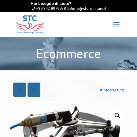
Hai bisogno di aiuto?
+39 342 8979938
info@stcforniture.it
Ecommerce
Mostra tutti