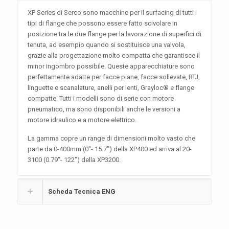
XP Series di Serco sono macchine per il surfacing di tutti i
tipi di flange che possono essere fatto scivolare in
posizione tra le due flange per la lavorazione di superfici di
tenuta, ad esempio quando si sostituisce una valvola,
grazie alla progettazione molto compatta che garantisce il
minor ingombro possibile. Queste apparecchiature sono
perfettamente adatte per facce piane, facce sollevate, RTJ,
linguette e scanalature, anelli per lenti, Grayloc® e flange
compatte. Tutti i modelli sono di serie con motore
pneumatico, ma sono disponibili anche le versioni a
motore idraulico e a motore elettrico.
La gamma copre un range di dimensioni molto vasto che
parte da 0-400mm (0″- 15.7″) della XP400 ed arriva al 20-
3100 (0.79″- 122″) della XP3200.
Scheda Tecnica ENG