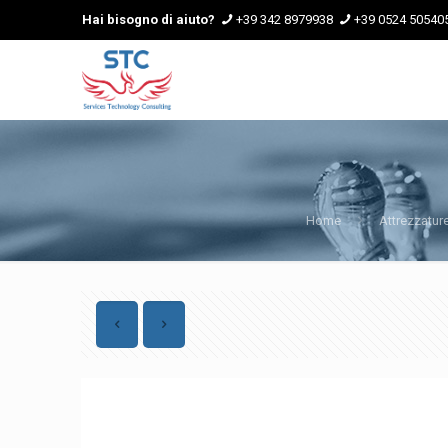
Hai bisogno di aiuto?
+39 342 8979938
+39 0524 50540
Home
Attrezzature