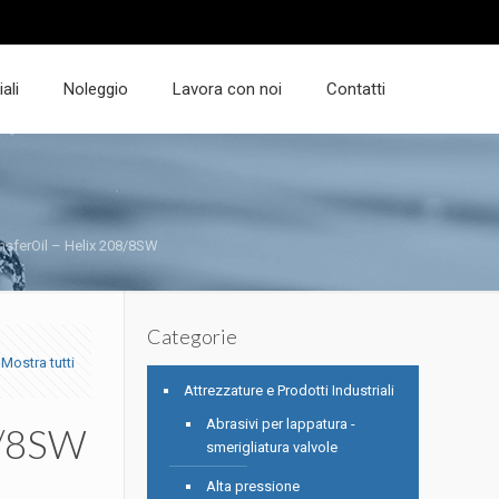
ali
Noleggio
Lavora con noi
Contatti
nsferOil – Helix 208/8SW
Categorie
Mostra tutti
Attrezzature e Prodotti Industriali
Abrasivi per lappatura -
8/8SW
smerigliatura valvole
Alta pressione