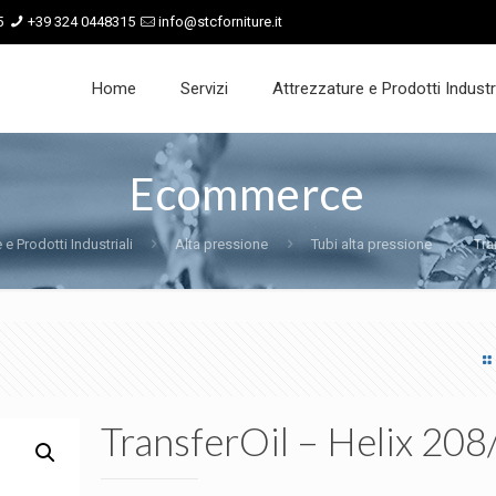
5
+39 324 0448315
info@stcforniture.it
Home
Servizi
Attrezzature e Prodotti Industri
Ecommerce
 e Prodotti Industriali
Alta pressione
Tubi alta pressione
Tra
TransferOil – Helix 20