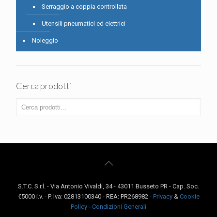
Serraggio a coppia controllata
Utensili pneumatici ed elettrici
Noleggio
Cerca prodotti
S.T.C. S.r.l. - Via Antonio Vivaldi, 34 - 43011 Busseto PR - Cap. Soc.
€5000 i.v. - P. Iva: 02813100340 - REA: PR268982 -
Privacy
&
Cookie
Policy
-
Condizioni Generali