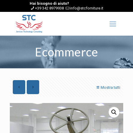
Hai bisogno di aiuto?
+39 342 8979938
info@stcforniture.it
Ecommerce
Mostra tutti