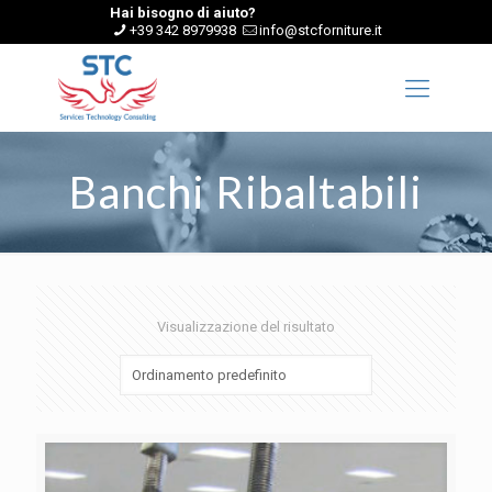
Hai bisogno di aiuto?
+39 342 8979938
info@stcforniture.it
Banchi Ribaltabili
Visualizzazione del risultato