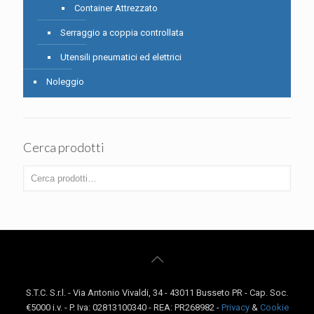
Container Attrezzato
Serraggio a coppia controllata
Utensili pneumatici ed elettrici
Noleggio
Cerca prodotti
S.T.C. S.r.l. - Via Antonio Vivaldi, 34 - 43011 Busseto PR - Cap. Soc.
€5000 i.v. - P. Iva: 02813100340 - REA: PR268982 -
Privacy
&
Cookie