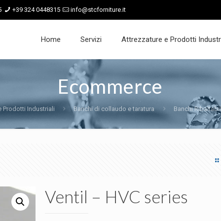
5
+39 324 0448315
info@stcforniture.it
Home
Servizi
Attrezzature e Prodotti Industri
Ecommerce
 Prodotti Industriali
Banchi di collaudo e taratura
Banchi Ribaltabil
Ventil – HVC series