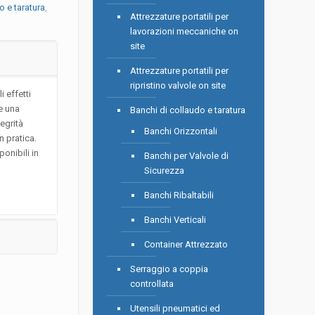
o e taratura
,
Attrezzature portatili per
lavorazioni meccaniche on
site
Attrezzature portatili per
ripristino valvole on site
 effetti
e una
Banchi di collaudo e taratura
tegrità
Banchi Orizzontali
 pratica.
onibili in
Banchi per Valvole di
Sicurezza
Banchi Ribaltabili
Banchi Verticali
Container Attrezzato
Serraggio a coppia
controllata
Utensili pneumatici ed