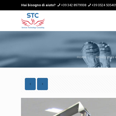
Hai bisogno di aiuto?
+39 342 8979938
+39 0524 50540
Home
Attrezzature e