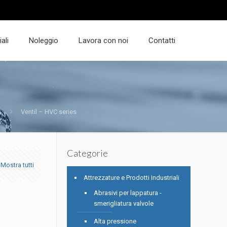
ali
Noleggio
Lavora con noi
Contatti
i
Ventil – HVC series
Categorie
Mostra tutti
Attrezzature e Prodotti Industriali
Abrasivi per lappatura -
smerigliatura valvole
Alta pressione