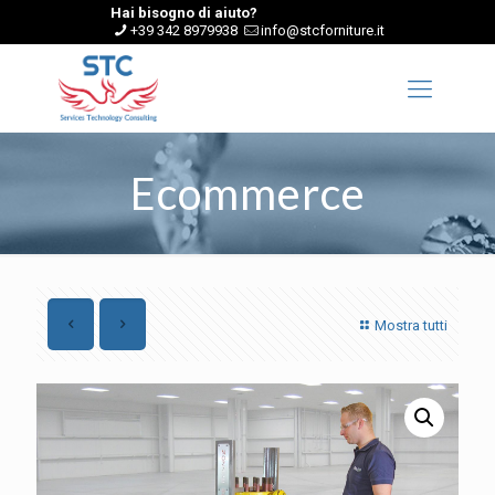
Hai bisogno di aiuto?
+39 342 8979938
info@stcforniture.it
Ecommerce
Mostra tutti