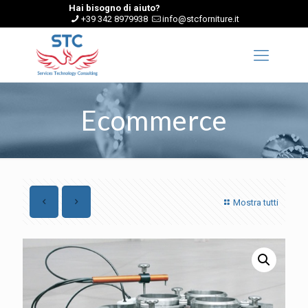
Hai bisogno di aiuto?
+39 342 8979938
info@stcforniture.it
Ecommerce
Mostra tutti