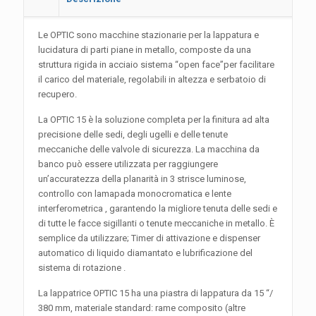
Le OPTIC sono macchine stazionarie per la lappatura e
lucidatura di parti piane in metallo, composte da una
struttura rigida in acciaio sistema “open face”per facilitare
il carico del materiale, regolabili in altezza e serbatoio di
recupero.
La OPTIC 15 è la soluzione completa per la finitura ad alta
precisione delle sedi, degli ugelli e delle tenute
meccaniche delle valvole di sicurezza. La macchina da
banco può essere utilizzata per raggiungere
un’accuratezza della planarità in 3 strisce luminose,
controllo con lamapada monocromatica e lente
interferometrica , garantendo la migliore tenuta delle sedi e
di tutte le facce sigillanti o tenute meccaniche in metallo. È
semplice da utilizzare; Timer di attivazione e dispenser
automatico di liquido diamantato e lubrificazione del
sistema di rotazione .
La lappatrice OPTIC 15 ha una piastra di lappatura da 15 “/
380 mm, materiale standard: rame composito (altre