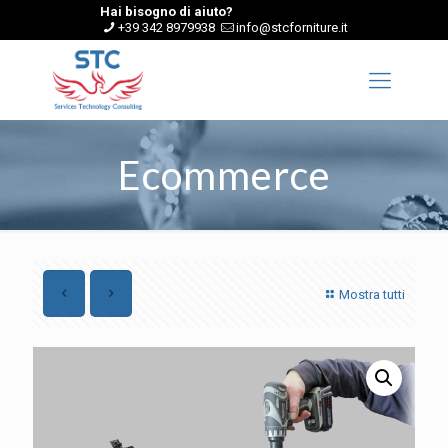
Hai bisogno di aiuto?
+39 342 8979938
info@stcforniture.it
Ecommerce
Mostra tutti