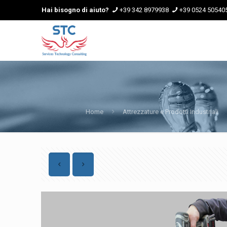
Hai bisogno di aiuto?
+39 342 8979938
+39 0524 50540
Home
Attrezzature e Prodotti Industriali