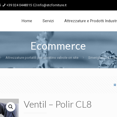
5
+39 324 0448315
info@stcforniture.it
Home
Servizi
Attrezzature e Prodotti Industri
Ecommerce
Attrezzature portatili per ripristino valvole on site
Smerigliatici e Lapp
Ventil – Polir CL8