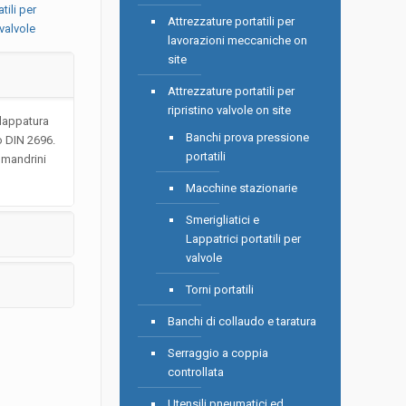
tili per
Attrezzature portatili per
 valvole
lavorazioni meccaniche on
site
Attrezzature portatili per
ripristino valvole on site
 lappatura
Banchi prova pressione
o DIN 2696.
portatili
 mandrini
Macchine stazionarie
Smerigliatici e
Lappatrici portatili per
valvole
Torni portatili
Banchi di collaudo e taratura
Serraggio a coppia
controllata
Utensili pneumatici ed