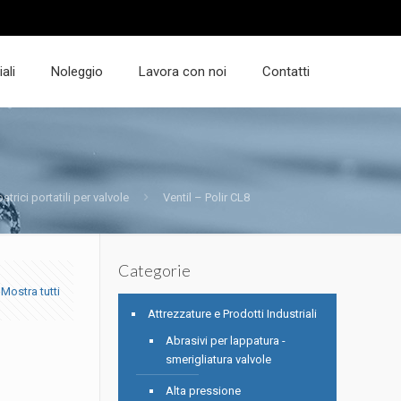
ali
Noleggio
Lavora con noi
Contatti
atrici portatili per valvole
Ventil – Polir CL8
Categorie
Mostra tutti
Attrezzature e Prodotti Industriali
Abrasivi per lappatura -
smerigliatura valvole
Alta pressione