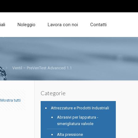
ali
Noleggio
Lavora con noi
Contatti
a
Ventil – PreVenTest Advanced 1.1
Categorie
Mostra tutti
Attrezzature e Prodotti Industriali
Abrasivi per lappatura -
smerigliatura valvole
Alta pressione