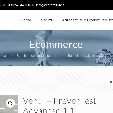
5
+39 324 0448315
info@stcforniture.it
Home
Servizi
Attrezzature e Prodotti Industri
Ecommerce
triali
Banchi di collaudo e taratura
Banchi per Valvole di Sicurezz
Ventil – PreVenTest
Advanced 1.1