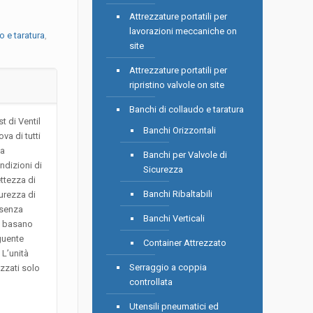
Attrezzature portatili per
lavorazioni meccaniche on
o e taratura
,
site
Attrezzature portatili per
ripristino valvole on site
Banchi di collaudo e taratura
 di Ventil
Banchi Orizzontali
va di tutti
 a
Banchi per Valvole di
ndizioni di
Sicurezza
ettezza di
Banchi Ribaltabili
curezza di
 senza
Banchi Verticali
si basano
guente
Container Attrezzato
 L’unità
Serraggio a coppia
zzati solo
controllata
Utensili pneumatici ed