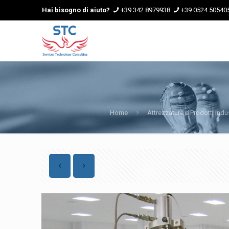
Hai bisogno di aiuto?
+39 342 8979938
+39 0524 50540
Home
Attrezzature e Prodotti Indus