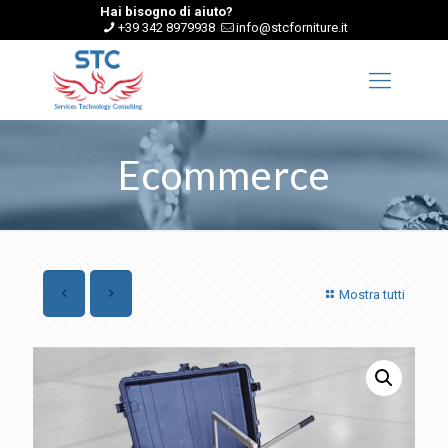
Hai bisogno di aiuto?
+39 342 8979938
info@stcforniture.it
Ecommerce
Mostra tutti