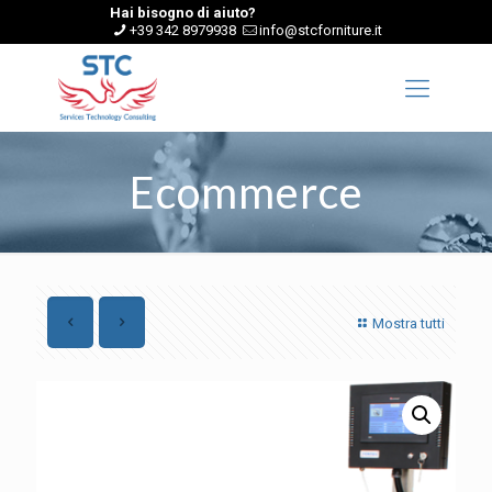
Hai bisogno di aiuto?
+39 342 8979938
info@stcforniture.it
Ecommerce
Mostra tutti