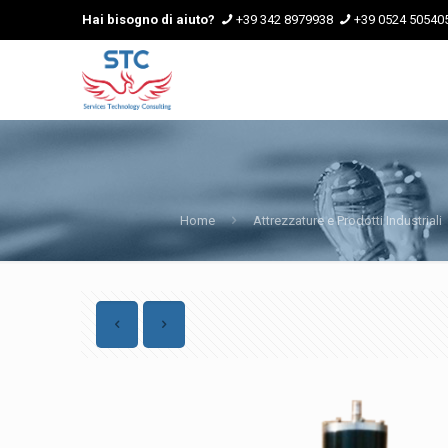
Hai bisogno di aiuto?
+39 342 8979938
+39 0524 50540
Home
Attrezzature e Prodotti Industriali