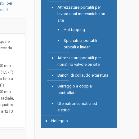
tili per
Attrezzature portatili per
neari
lavorazioni meccaniche on
site
Hot tapping
Spianatrici portatili
 quale
orbitali e lineari
seconda
Attrezzature portatili per
ripristino valvole on site
 400 mm
1,57 “).
Banchi di collaudo e taratura
o fino a
4”)
Serraggio a coppia
 900 mm
controllata
radiale,
Utensili pneumatici ed
 quattro
elettrici
) a 1210
Noleggio