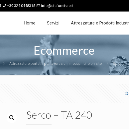
5
+39 324 0448315
info@stcforniture.it
Home
Servizi
Attrezzature e Prodotti Industri
Ecommerce
Attrezzature portatili per lavorazioni meccaniche on site
Spianatrici
Serco – TA 240