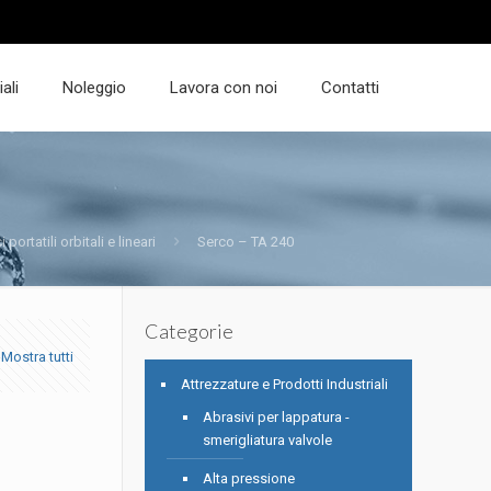
ali
Noleggio
Lavora con noi
Contatti
 portatili orbitali e lineari
Serco – TA 240
Categorie
Mostra tutti
Attrezzature e Prodotti Industriali
Abrasivi per lappatura -
smerigliatura valvole
Alta pressione