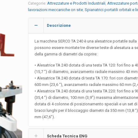
Categorie:
Attrezzature e Prodotti Industriali
,
Attrezzature porta
lavorazioni meccaniche on site
,
Spianatrici portatili orbitali e li
Descrizione
La macchina SERCO TA 240 è una alesatrice portatile sulla
possono essere montate tre diverse teste di alesatura a 
della gamma di diametri da coprire:
• Alesatrice TA 240 dotata di una testa TA 120: fori fino a
(15,7 “) di diametro, avanzamento radiale massimo 43 mm (
• Alesatrice TA 240 dotata di testa TA 170: fori con diametr
600 mm (23,6 “), avanzamento radiale massimo 60 mm (2,
• Alesatrice TA 240 dotata di una testa TA 220: fori fino a
(35,4 “) di diametro, 100 mm (3,9”) massima alimentazione 
dotata di 4 colonne di posizionamento speciali e un set di
bracci lunghi per il bloccaggio diametri da 350 mm (13,8 “
mm (47,6”).
Scheda Tecnica ENG