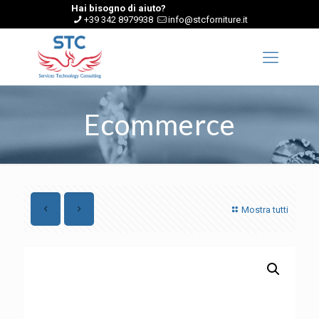
Hai bisogno di aiuto?
+39 342 8979938
info@stcforniture.it
Ecommerce
Mostra tutti