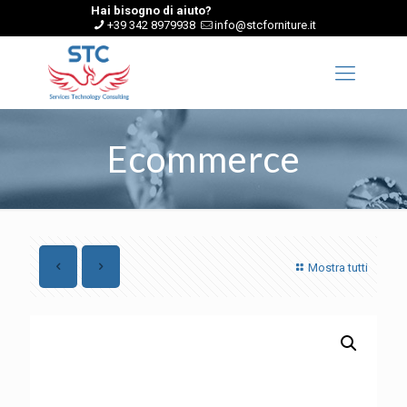
Hai bisogno di aiuto?
+39 342 8979938
info@stcforniture.it
Ecommerce
Mostra tutti